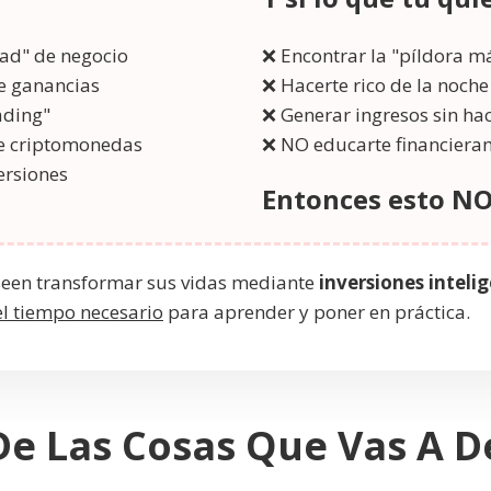
ad" de negocio
❌ Encontrar la "píldora m
e ganancias
❌ Hacerte rico de la noch
ading"
❌ Generar ingresos sin ha
de criptomonedas
❌ NO educarte financiera
ersiones
Entonces esto NO 
seen transformar sus vidas mediante
inversiones inteli
el tiempo necesario
para aprender y poner en práctica.
De Las Cosas Que Vas A De