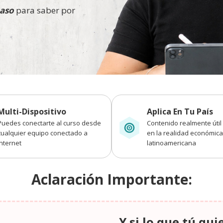
aso
para saber por
Multi-Dispositivo
Aplica En Tu País
Puedes conectarte al curso desde
Contenido realmente úti
cualquier equipo conectado a
en la realidad económica
Internet
latinoamericana
Aclaración Importante:
Y si lo que tú qui