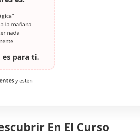
ágica"
e a la mañana
cer nada
mente
es para ti.
gentes
y estén
scubrir En El Curso