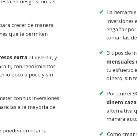
está en riesgo si no las
La herramien
inversiones 
para crecer de manera
engañar por 
ones que te permiten
tomar las d
3 tipos de 
resos extra
al invertir, y
mensuales o
ra ti, con rendimientos
tu esfuerzo 
onio poco a poco y sin
dinero, sin 
Por qué el 9
ter con tus inversiones.
dinero caz
anancias a la mayoría de
alternativa 
manera auto
te pueden brindar la
Cómo crear u