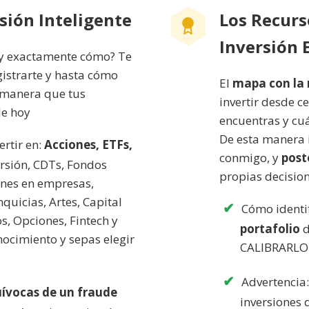
rsión Inteligente
Los Recurs
Inversión E
y exactamente cómo? Te
gistrarte y hasta cómo
El
mapa con la 
e manera que tus
invertir desde c
de hoy
encuentras y cuá
De esta manera i
rtir en:
Acciones, ETFs,
conmigo, y
post
ersión, CDTs, Fondos
propias decision
ones en empresas,
uicias, Artes, Capital
Cómo identi
s, Opciones, Fintech y
portafolio
d
ocimiento y sepas elegir
CALIBRARLO 
Advertencia
uívocas de un fraude
inversiones