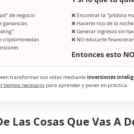
ad" de negocio
❌ Encontrar la "píldora m
e ganancias
❌ Hacerte rico de la noch
ading"
❌ Generar ingresos sin ha
de criptomonedas
❌ NO educarte financiera
ersiones
Entonces esto NO 
seen transformar sus vidas mediante
inversiones inteli
el tiempo necesario
para aprender y poner en práctica.
De Las Cosas Que Vas A De