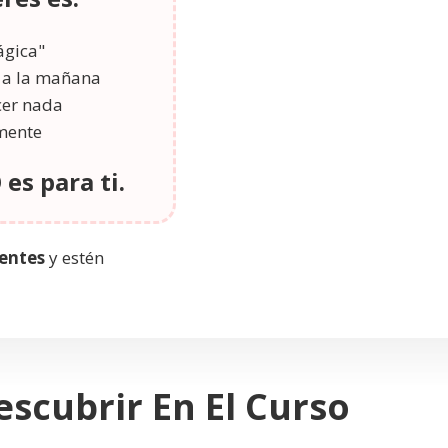
ágica"
e a la mañana
cer nada
mente
es para ti.
gentes
y estén
scubrir En El Curso