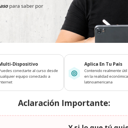
aso
para saber por
Multi-Dispositivo
Aplica En Tu País
Puedes conectarte al curso desde
Contenido realmente úti
cualquier equipo conectado a
en la realidad económica
Internet
latinoamericana
Aclaración Importante:
Y si lo que tú qui