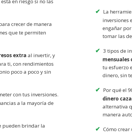
está en riesgo si no las
La herramien
inversiones 
para crecer de manera
engañar por 
ones que te permiten
tomar las d
3 tipos de 
resos extra
al invertir, y
mensuales o
ra ti, con rendimientos
tu esfuerzo 
onio poco a poco y sin
dinero, sin 
Por qué el 9
ter con tus inversiones.
dinero caz
anancias a la mayoría de
alternativa 
manera auto
te pueden brindar la
Cómo crear u