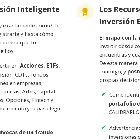
rsión Inteligente
Los Recurs
Inversión E
y exactamente cómo? Te
gistrarte y hasta cómo
El
mapa con la 
e manera que tus
invertir desde c
de hoy
encuentras y cuá
De esta manera i
rtir en:
Acciones, ETFs,
conmigo, y
post
ersión, CDTs, Fondos
propias decision
ones en empresas,
uicias, Artes, Capital
Cómo identi
s, Opciones, Fintech y
portafolio
d
ocimiento y sepas elegir
CALIBRARLO 
Advertencia
uívocas de un fraude
inversiones